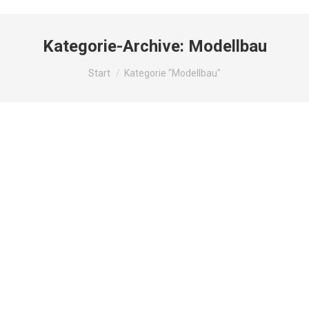
Kategorie-Archive:
Modellbau
Sie befinden sich hier:
Start
Kategorie "Modellbau"
Modellbau
Plastikmodellbau