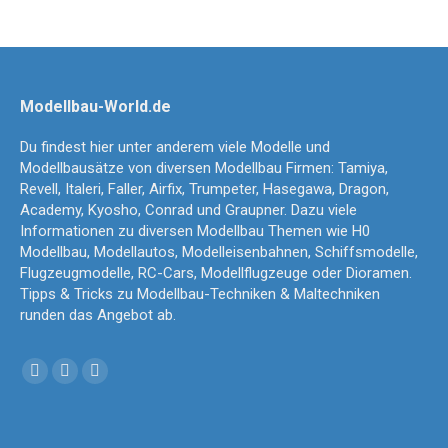
Modellbau-World.de
Du findest hier unter anderem viele Modelle und
Modellbausätze von diversen Modellbau Firmen: Tamiya,
Revell, Italeri, Faller, Airfix, Trumpeter, Hasegawa, Dragon,
Academy, Kyosho, Conrad und Graupner. Dazu viele
Informationen zu diversen Modellbau Themen wie H0
Modellbau, Modellautos, Modelleisenbahnen, Schiffsmodelle,
Flugzeugmodelle, RC-Cars, Modellflugzeuge oder Dioramen.
Tipps & Tricks zu Modellbau-Techniken & Maltechniken
runden das Angebot ab.
Finden Sie uns auf:
Facebook
YouTube
Instagram
page
page
page
opens
opens
opens