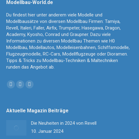
Modellbau-World.de
Du findest hier unter anderem viele Modelle und
Modellbausätze von diversen Modellbau Firmen: Tamiya,
Revell, Italeri, Faller, Airfix, Trumpeter, Hasegawa, Dragon,
Academy, Kyosho, Conrad und Graupner. Dazu viele
Informationen zu diversen Modellbau Themen wie H0
Modellbau, Modellautos, Modelleisenbahnen, Schiffsmodelle,
Flugzeugmodelle, RC-Cars, Modellflugzeuge oder Dioramen.
Tipps & Tricks zu Modellbau-Techniken & Maltechniken
runden das Angebot ab.
Finden Sie uns auf:
Facebook
YouTube
Instagram
page
page
page
opens
opens
opens
Aktuelle Magazin Beiträge
in
in
in
new
new
new
Die Neuheiten in 2024 von Revell
window
window
window
10. Januar 2024