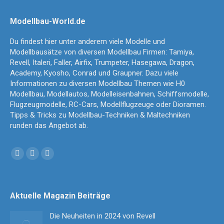
Modellbau-World.de
Du findest hier unter anderem viele Modelle und
Modellbausätze von diversen Modellbau Firmen: Tamiya,
Revell, Italeri, Faller, Airfix, Trumpeter, Hasegawa, Dragon,
Academy, Kyosho, Conrad und Graupner. Dazu viele
Informationen zu diversen Modellbau Themen wie H0
Modellbau, Modellautos, Modelleisenbahnen, Schiffsmodelle,
Flugzeugmodelle, RC-Cars, Modellflugzeuge oder Dioramen.
Tipps & Tricks zu Modellbau-Techniken & Maltechniken
runden das Angebot ab.
Finden Sie uns auf:
Facebook
YouTube
Instagram
page
page
page
opens
opens
opens
Aktuelle Magazin Beiträge
in
in
in
new
new
new
Die Neuheiten in 2024 von Revell