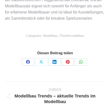
Modellbausatz eignet sich sowohl für Anfänger als auch
für erfahrene Modellbauer und ist ideal für Ausstellungen,
als Sammlerstück oder für kreative Spielszenarien​​.
Categories:
Modellbau
,
Plastikmodellbau
Diesen Beitrag teilen
Share
Share
Share
Share
Share
on
on
on
on
on
Facebook
X
LinkedIn
Pinterest
WhatsApp
Kommentarnavigation
ZURÜCK
Modellbau Trends – aktuelle Trends im
Vorheriger
Modellbau
Beitrag: