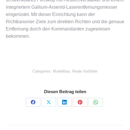
integriertem Gallium-Arsenid-Laserentfernungsmesser
eingerüstet. Mit dieser Einrichtung kann der
Richtkanonier Ziele zum direkten Richten und die genaue
Entfernung durch den Kommandanten zugewiesen
bekommen.
Categories:
Modellbau
,
Reale Vorbilder
Diesen Beitrag teilen
Share
Share
Share
Share
Share
on
on
on
on
on
Facebook
X
LinkedIn
Pinterest
WhatsApp
Kommentarnavigation